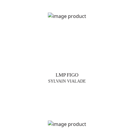
TENDÊNCIAS
CANDEEIROS
DE MESA
CANDEEIROS
DE CHÃO
SUSPENSÕES
LMP FIGO
VASOS
SYLVAIN VIALADE
MOBILIÁRIO
DESIGNERS