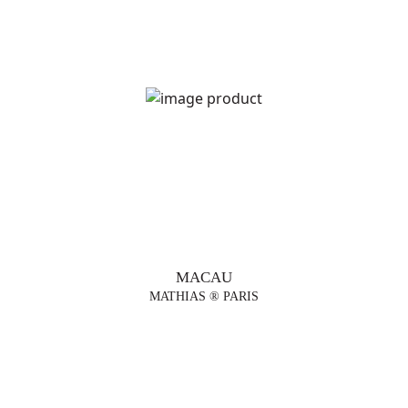
TENDÊNCIAS
CANDEEIROS
DE MESA
CANDEEIROS
DE CHÃO
SUSPENSÕES
MACAU
VASOS
MATHIAS ® PARIS
MOBILIÁRIO
DESIGNERS