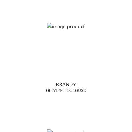
TENDÊNCIAS
CANDEEIROS
DE MESA
CANDEEIROS
DE CHÃO
SUSPENSÕES
BRANDY
VASOS
OLIVIER TOULOUSE
MOBILIÁRIO
DESIGNERS