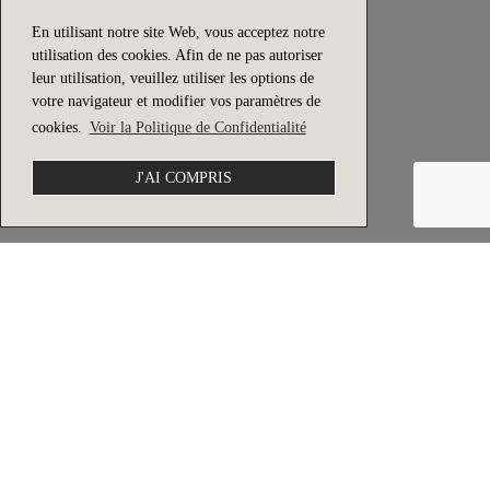
Inscrivez-vous à notre newsletter
OK
Flam & Luce® — Luminaires
Byclassy Uni. Lda.
Ed. Alva Park - Estrada N 242
2445-012 Pataias
PORTUGAL
244 589 241