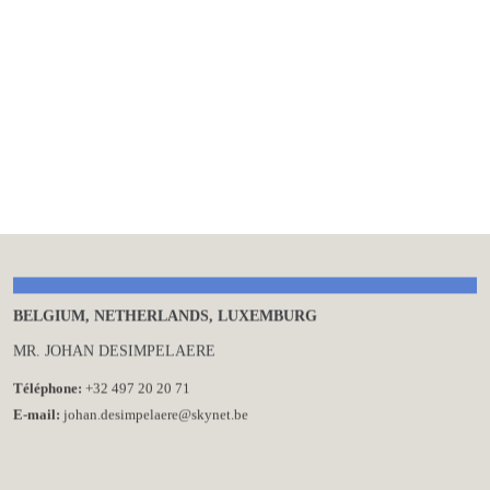
SUD-OUEST
M. LAURENT PRADIER
Téléphone:
+33 6 17 99 20 91
E-mail:
lp-exterial@hotmail.fr
BELGIUM, NETHERLANDS, LUXEMBURG
MR. JOHAN DESIMPELAERE
Téléphone:
+32 497 20 20 71
E-mail:
johan.desimpelaere@skynet.be