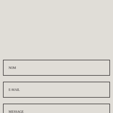
ITALY - SICILY & CALABRIA
EUGENIO SCHIAVO
Téléphone:
+39 339 524 8276
E-mail:
schiavo.eugenio67@gmail.com